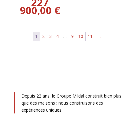
227
900,00
€
1
2
3
4
…
9
10
11
→
Depuis 22 ans, le Groupe Mildal construit bien plus
que des maisons : nous construisons des
expériences uniques.